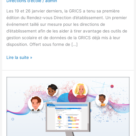
Directions d'école
/
admin
Les 19 et 26 janvier derniers, la GRICS a tenu sa première
édition du Rendez-vous Direction d’établissement. Un premier
événement taillé sur mesure pour les directions de
d’établissement afin de les aider à tirer avantage des outils de
gestion scolaire et de données de la GRICS déjà mis à leur
disposition. Offert sous forme de […]
Lire la suite »
Comment
votre
travail
quotidien
peut
avoir
un
impact
sur