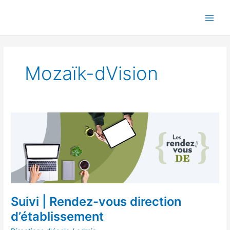
Aller
au
contenu
Mozaïk-dVision
Suivi
|
Rendez-
vous
direction
d’établissement
Suivi | Rendez-vous direction
d’établissement