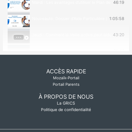
46:19
Mardi : Les avantages d’utiliser le Plan de cours et l
0:16
Nouveautés de février 2022
1:05:58
Nouveauté: Dossier d'Aide Particulière (mars 2022)
0:16
Nouveauté de la Veille active académique
43:20
Jeudi : Comment la Veille active peut aider les ense
Nouveautés de janvier et février 2022 - Veille activ
35:12
Vendredi : Comment Mozaïk-Portail facilite le partage 
ACCÈS RAPIDE
Mozaïk-Portail
Portail Parents
À PROPOS DE NOUS
La GRICS
Politique de confidentialité