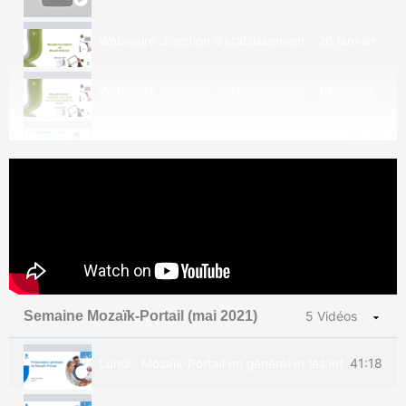
Webinaire direction d'établissement - 26 janvier 202
Webinaire direction d'établissement - 19 janvier 202
37:20
Changements dans le SOI - Le suivi des observations
52:18
Webinaire mensuel - Bulletin et comment bien finir l
1:05:14
Webinaire mensuel Mozaïk-Portail - Comment optimiser
53:34
Partage de ressources dans Mozaïk Portail
Semaine Mozaïk-Portail (mai 2021)
5 Vidéos
35:54
mParent- Nouveauté et rappel sur les notifications 
41:18
Lundi : Mozaïk-Portail en général et les interactions
0:16
Dossier d'aide particulière (DAP) - Mars 2022