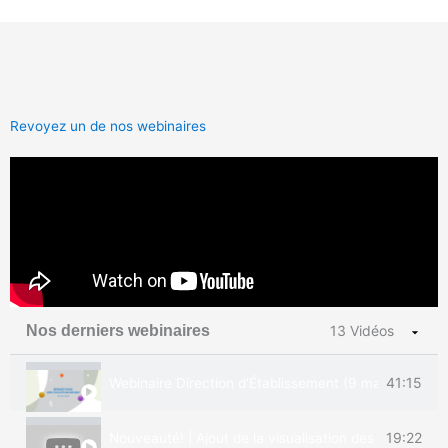
WEBINAIRES
MOZAÏK-
PORTAIL
Revoyez un de nos webinaires
Voyez ou revoyez tous
nos webinaires portant
sur Mozaïk-Portail!
Nos derniers webinaires
13 Vidéos
41:15
Webinaire Direction d'Établissement (9 mai 2023)
19:22
Nouveauté! | Ajout de la visualisation des résultats