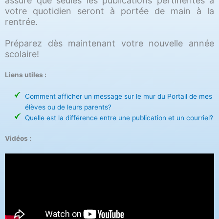
assure que seules les publications pertinentes à
votre quotidien seront à portée de main à la
rentrée.
Préparez dès maintenant votre nouvelle année
scolaire!
Liens utiles :
Comment afficher un message sur le mur du Portail de mes
élèves ou de leurs parents?
Quelle est la différence entre une publication et un courriel?
Vidéos :