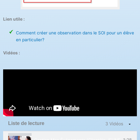
Lien utile :
Comment créer une observation dans le SOI pour un élève
en particulier?
Vidéos :
Liste de lecture
3 Vidéos
1:28
Gestion Mes Événements (Clientèle JEUNES)