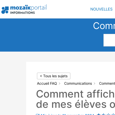
Aller
au
NOUVELLES
contenu
Comm
< Tous les sujets
Accueil FAQ
Communications
Comment a
Comment affiche
de mes élèves o