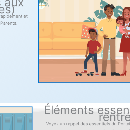
s aux
es)
rapidement et
 Parents.
Éléments essent
rentr
Voyez un rappel des essentiels du Portai