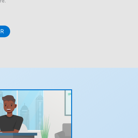
re.
ER