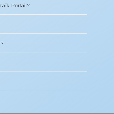
aïk-Portail?
e?