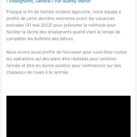
/
Enseignants
,
Général
/ Par
Audrey Martin
Puisque la fin de l’année scolaire approche, notre équipe a
profité de cette dernière rencontre avant les vacances
estivales (31 mai 2022) pour présenter la méthode pour
faciliter la tâche des enseignants quand vient le temps de
compléter les bulletins des élèves.
Nous avons aussi profité de l’occasion pour vous lister toutes
les opérations qui devraient être réalisées pour terminer
l’année et être en bonne position pour commencer sur des
chapeaux de roues à la rentrée.