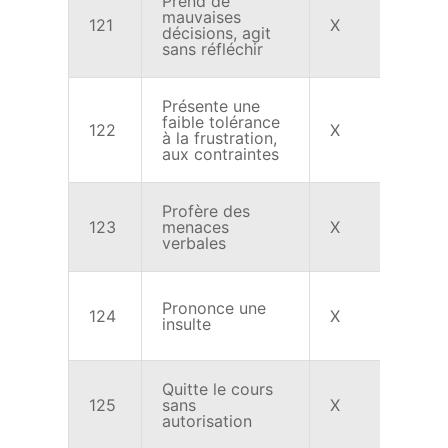
Prend de
mauvaises
121
X
X
décisions, agit
sans réfléchir
Présente une
faible tolérance
122
X
X
à la frustration,
aux contraintes
Profère des
123
menaces
X
X
verbales
Prononce une
124
X
X
insulte
Quitte le cours
125
sans
X
X
autorisation