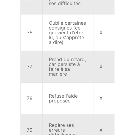
ses difficultés
Oublie certaines
consignes (ce
76
qui vient d'être
X
X
lu, ou s'apprête
à dire)
Prend du retard,
car persiste à
77
X
X
faire à sa
manière
Refuse l'aide
78
X
X
proposée
Repère ses
79
erreurs
X
X
difficilement