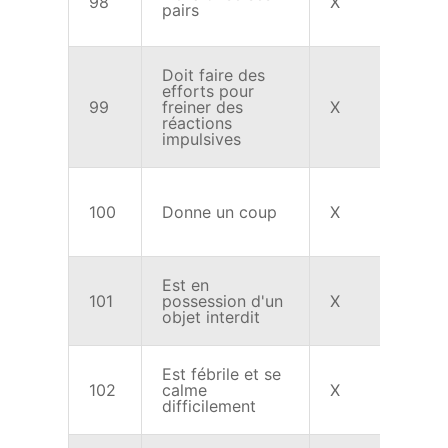
98
X
X
pairs
Doit faire des
efforts pour
99
freiner des
X
X
réactions
impulsives
100
Donne un coup
X
X
Est en
101
possession d'un
X
X
objet interdit
Est fébrile et se
102
calme
X
X
difficilement