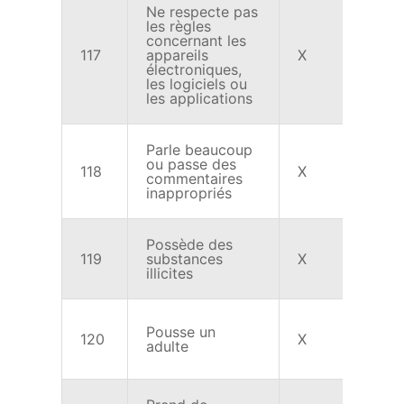
Ne respecte pas
les règles
concernant les
117
appareils
X
X
électroniques,
les logiciels ou
les applications
Parle beaucoup
ou passe des
118
X
X
commentaires
inappropriés
Possède des
119
substances
X
X
illicites
Pousse un
120
X
X
adulte