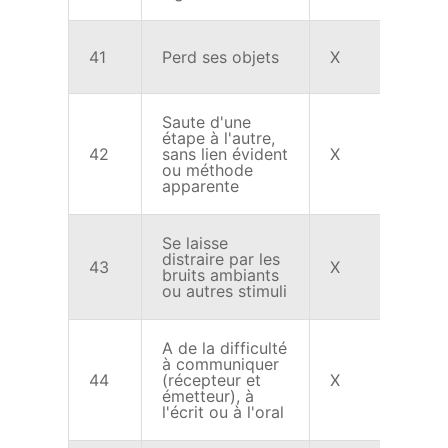
41
Perd ses objets
X
X
Saute d'une
étape à l'autre,
42
sans lien évident
X
X
ou méthode
apparente
Se laisse
distraire par les
43
X
X
bruits ambiants
ou autres stimuli
A de la difficulté
à communiquer
44
(récepteur et
X
émetteur), à
l'écrit ou à l'oral