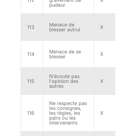
112
gravement de
X
X
pudeur
Menace de
113
X
X
blesser autrui
Menace de se
114
X
X
blesser
N'écoute pas
115
l'opinion des
X
X
autres
Ne respecte pas
les consignes,
116
les règles, les
X
X
pairs ou les
intervenants