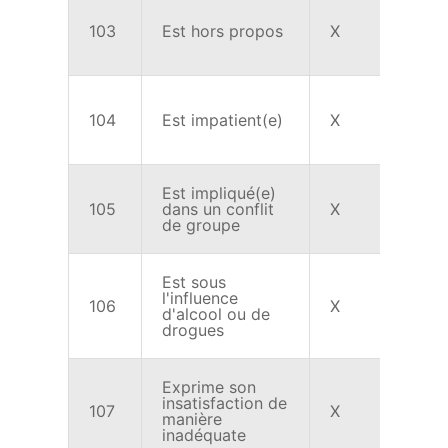
103
Est hors propos
X
X
104
Est impatient(e)
X
X
Est impliqué(e)
105
dans un conflit
X
X
de groupe
Est sous
l'influence
106
X
X
d'alcool ou de
drogues
Exprime son
insatisfaction de
107
X
X
manière
inadéquate