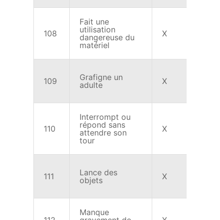
Fait une
utilisation
108
X
X
dangereuse du
matériel
Grafigne un
109
X
X
adulte
Interrompt ou
répond sans
110
X
X
attendre son
tour
Lance des
111
X
X
objets
Manque