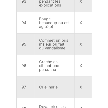
93
pendant les
X
X
explications
Bouge
94
beaucoup ou est
X
X
agité(e)
Commet un bris
95
majeur ou fait
X
X
du vandalisme
Crache en
96
ciblant une
X
X
personne
97
Crie, hurle
X
X
Dévalorise ses