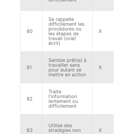
Se rappelle
difficilement les
procédures ou
80
X
X
les étapes de
travail (oral/
écrit)
Semble prêt(e) à
travailler sans
81
X
X
pour autant se
mettre en action
Traite
l'information
82
X
lentement ou
difficilement
Utilise des
83
stratégies non
X
X