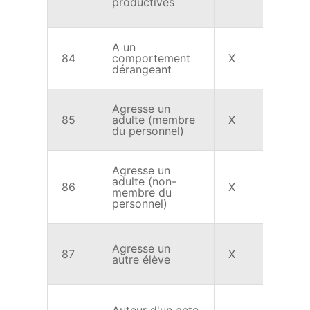
productives
A un
84
comportement
X
X
dérangeant
Agresse un
85
adulte (membre
X
X
du personnel)
Agresse un
adulte (non-
86
X
X
membre du
personnel)
Agresse un
87
X
X
autre élève