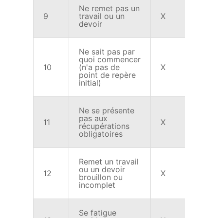
Ne remet pas un
9
travail ou un
X
X
devoir
Ne sait pas par
quoi commencer
10
(n'a pas de
X
X
point de repère
initial)
Ne se présente
pas aux
11
X
X
récupérations
obligatoires
Remet un travail
ou un devoir
12
X
X
brouillon ou
incomplet
Se fatigue