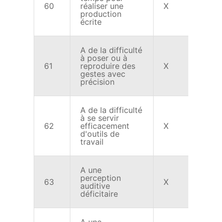
60
réaliser une
X
production
écrite
A de la difficulté
à poser ou à
61
reproduire des
X
X
gestes avec
précision
A de la difficulté
à se servir
62
efficacement
X
X
d'outils de
travail
A une
perception
63
X
X
auditive
déficitaire