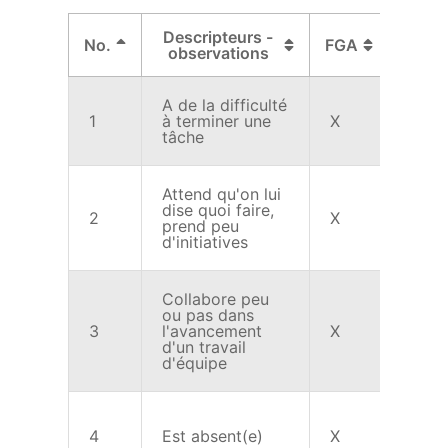
Descripteurs -
No.
FGA
FP
observations
A de la difficulté
1
à terminer une
X
X
tâche
Attend qu'on lui
dise quoi faire,
2
X
X
prend peu
d'initiatives
Collabore peu
ou pas dans
3
l'avancement
X
X
d'un travail
d'équipe
4
Est absent(e)
X
X