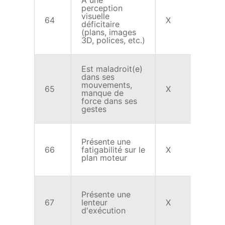
A une
perception
visuelle
64
X
X
déficitaire
(plans, images
3D, polices, etc.)
Est maladroit(e)
dans ses
mouvements,
65
X
X
manque de
force dans ses
gestes
Présente une
66
fatigabilité sur le
X
X
plan moteur
Présente une
67
lenteur
X
X
d'exécution