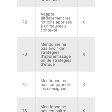
Adapte
difficilement les
72
notions apprises
X
X
à un nouveau
contexte
Mentionne ne
pas avoir de
stratégies
73
X
X
d'apprentissage
ou de stratégies
d'étude
Mentionne ne
74
pas comprendre
X
X
les consignes
Mentionne ne
75
pas connaître
X