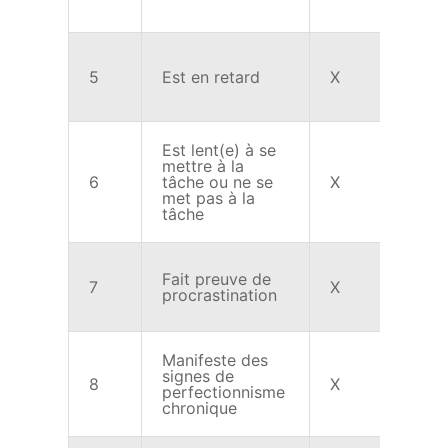
5
Est en retard
X
X
Est lent(e) à se
mettre à la
6
tâche ou ne se
X
X
met pas à la
tâche
Fait preuve de
7
X
X
procrastination
Manifeste des
signes de
8
X
X
perfectionnisme
chronique