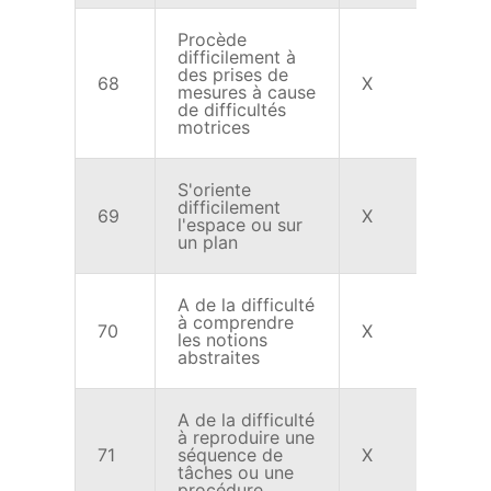
Procède
difficilement à
des prises de
68
X
X
mesures à cause
de difficultés
motrices
S'oriente
difficilement
69
X
X
l'espace ou sur
un plan
A de la difficulté
à comprendre
70
X
X
les notions
abstraites
A de la difficulté
à reproduire une
71
séquence de
X
X
tâches ou une
procédure