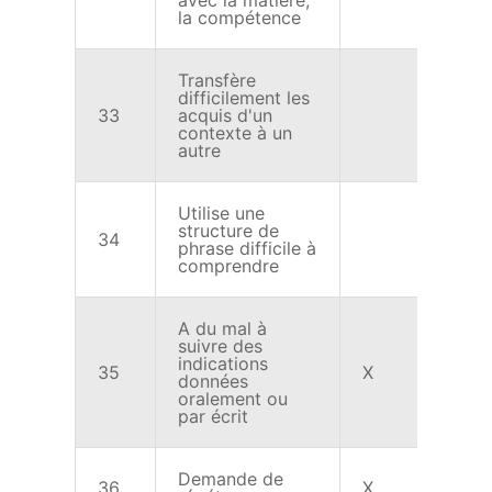
avec la matière,
la compétence
Transfère
difficilement les
33
acquis d'un
X
contexte à un
autre
Utilise une
structure de
34
X
phrase difficile à
comprendre
A du mal à
suivre des
indications
35
X
X
données
oralement ou
par écrit
Demande de
36
X
X