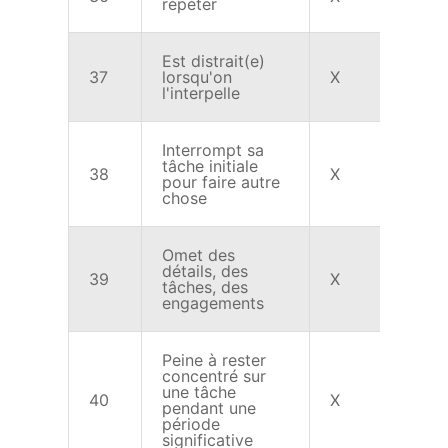
répéter
Est distrait(e)
37
lorsqu'on
X
X
l'interpelle
Interrompt sa
tâche initiale
38
X
X
pour faire autre
chose
Omet des
détails, des
39
X
X
tâches, des
engagements
Peine à rester
concentré sur
une tâche
40
X
X
pendant une
période
significative