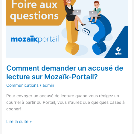
demander
un
accusé
de
lecture
sur
Mozaïk-
Portail?
Comment demander un accusé de
lecture sur Mozaïk-Portail?
Communications
/
admin
Pour envoyer un accusé de lecture quand vous rédigez un
courriel à partir du Portail, vous n’aurez que quelques cases à
cocher!
Lire la suite »