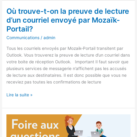
Où trouve-t-on la preuve de lecture
Où
trouve-
d’un courriel envoyé par Mozaïk-
t-
Portail?
on
la
Communications
/
admin
preuve
Tous les courriels envoyés par Mozaik-Portail transitent par
de
Outlook. Vous trouverez la preuve de lecture d’un courriel dans
lecture
votre boite de réception Outlook. Important Il faut savoir que
d’un
plusieurs services de messagerie n’affichent pas les accusés
courriel
de lecture aux destinataires. Il est donc possible que vous ne
envoyé
receviez pas toutes les confirmations de lecture
par Mozaïk-
Portail?
Lire la suite »
Où
sont
les