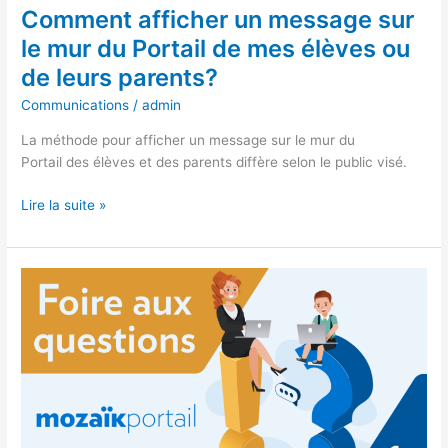
mes
Comment afficher un message sur
élèves
le mur du Portail de mes élèves ou
ou
de
de leurs parents?
leurs
Communications
/
admin
parents?
La méthode pour afficher un message sur le mur du
Portail des élèves et des parents diffère selon le public visé.
Lire la suite »
Pourquoi
je
n’arrive
pas
à
envoyer
des
courriels